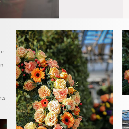
te
en
n
nts
m