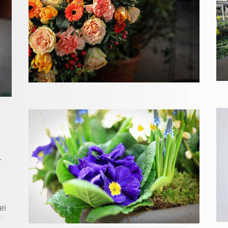
r
ei
f